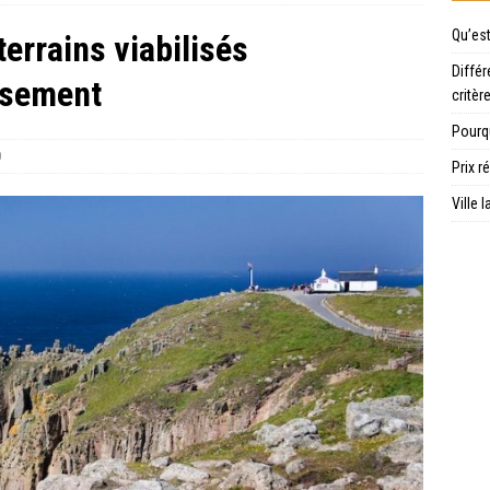
Qu’es
terrains viabilisés
Différ
issement
critèr
Pourqu
0
Prix r
Ville 