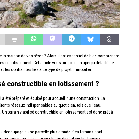
re la maison de vos rêves ? Alors il est essentiel de bien comprendre
bles en lotissement. Cet article vous propose un aperçu détaillé de
et les contraintes liés à ce type de projet immobilier.
isé constructible en lotissement ?
i a été préparé et équipé pour accueillir une construction. La
férents réseaux indispensables au quotidien, tels que l’eau,
t. Un terrain viabilisé constructible en lotissement est donc prêt à
du découpage d’une parcelle plus grande. Ces terrains sont
oteur immobilier, qui se charge de réaliser les travaux