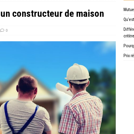
Mutuel
à un constructeur de maison
Qu’es
Différ
0
critèr
Pourqu
Prix r