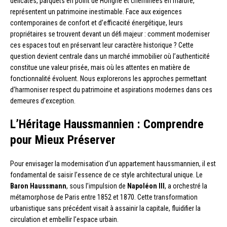
délicates, parquets en point de Hongrie et cheminées en marbre,
représentent un patrimoine inestimable. Face aux exigences
contemporaines de confort et d’efficacité énergétique, leurs
propriétaires se trouvent devant un défi majeur : comment moderniser
ces espaces tout en préservant leur caractère historique ? Cette
question devient centrale dans un marché immobilier où l’authenticité
constitue une valeur prisée, mais où les attentes en matière de
fonctionnalité évoluent. Nous explorerons les approches permettant
d’harmoniser respect du patrimoine et aspirations modernes dans ces
demeures d’exception.
L’Héritage Haussmannien : Comprendre
pour Mieux Préserver
Pour envisager la modernisation d’un appartement haussmannien, il est
fondamental de saisir l’essence de ce style architectural unique. Le
Baron Haussmann
, sous l’impulsion de
Napoléon III
, a orchestré la
métamorphose de Paris entre 1852 et 1870. Cette transformation
urbanistique sans précédent visait à assainir la capitale, fluidifier la
circulation et embellir l’espace urbain.