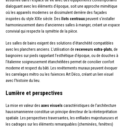
assumée dans l’espace de vie avec des équipements contemporains
dialoguant avec les éléments d’époque, soit une approche mimétique
où les appareils modernes se dissimulent derrière des façades
inspirées du style XIXe siècle. Des
îlots centraux
peuvent s’installer
harmonieusement dans d’anciennes salles à manger, créant un espace
convivial qui respecte la symétrie de la pièce.
Les salles de bains exigent des solutions d’étanchéité compatibles
avec les planchers anciens. L’utilisation de
receveurs extra-plats
, de
baignoires sur pieds rappelant l’esthétique d’époque, ou de douches à
l’italienne soigneusement étanchéifiées permet de concilier confort
moderne et respect du bâti. Les revêtements muraux peuvent évoquer
les carrelages métro ou les faïences Art Déco, créant un lien visuel
avec l’histoire du lieu.
Lumière et perspectives
La mise en valeur des
axes visuels
caractéristiques de l’architecture
haussmannienne constitue un principe directeur de la réinterprétation
spatiale. Les perspectives traversantes, les enfilades majestueuses et
les cadrages sur les éléments remarquables (cheminées, fenêtres)