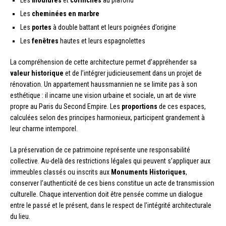
Les
moulures
et
corniches
au plafond
Les
cheminées en marbre
Les
portes
à double battant et leurs poignées d’origine
Les
fenêtres
hautes et leurs espagnolettes
La compréhension de cette architecture permet d’appréhender sa
valeur historique
et de l’intégrer judicieusement dans un projet de
rénovation. Un appartement haussmannien ne se limite pas à son
esthétique : il incarne une vision urbaine et sociale, un art de vivre
propre au Paris du Second Empire. Les
proportions
de ces espaces,
calculées selon des principes harmonieux, participent grandement à
leur charme intemporel.
La préservation de ce patrimoine représente une responsabilité
collective. Au-delà des restrictions légales qui peuvent s’appliquer aux
immeubles classés ou inscrits aux
Monuments Historiques
,
conserver l’authenticité de ces biens constitue un acte de transmission
culturelle. Chaque intervention doit être pensée comme un dialogue
entre le passé et le présent, dans le respect de l’intégrité architecturale
du lieu.