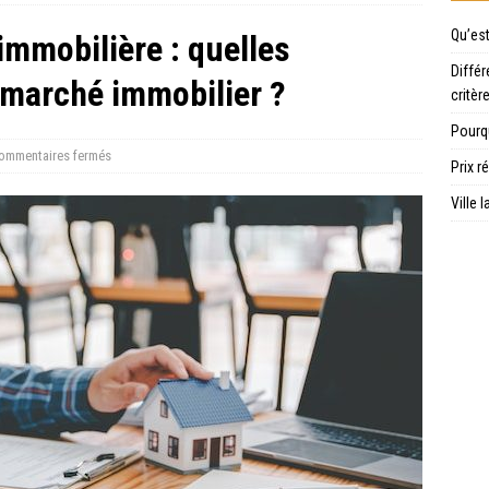
Qu’es
 immobilière : quelles
Différ
marché immobilier ?
critèr
Pourqu
ommentaires fermés
Prix r
Ville 