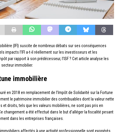
mobilière (IFI) suscite de nombreux débats sur ses conséquences
s impacts l’IFI a-t-il réellement sur les investisseurs et les
ôt par rapport à son prédécesseur, l’ISF ? Cet article analyse les
le secteur immobilier.
tune immobilière
stauré en 2018 en remplacement de l’Impôt de Solidarité sur la Fortune
uement le patrimoine immobilier des contribuables dont la valeur nette
 et droits, tels que les valeurs mobilières, ne sont pas pris en
 Ce changement a été effectué dans le but d’alléger la fiscalité pesant
ssement dans les entreprises françaises.
s immobiliers affectés à une activité professionnelle sont exonérés