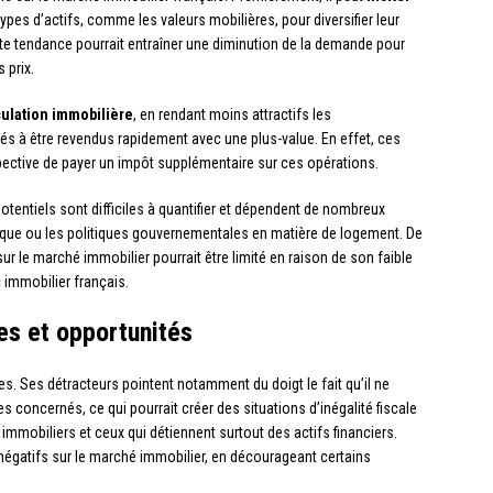
ypes d’actifs, comme les valeurs mobilières, pour diversifier leur
 Cette tendance pourrait entraîner une diminution de la demande pour
 prix.
culation immobilière
, en rendant moins attractifs les
s à être revendus rapidement avec une plus-value. En effet, ces
spective de payer un impôt supplémentaire sur ces opérations.
potentiels sont difficiles à quantifier et dépendent de nombreux
ique ou les politiques gouvernementales en matière de logement. De
 sur le marché immobilier pourrait être limité en raison de son faible
c immobilier français.
ques et opportunités
ées. Ses détracteurs pointent notamment du doigt le fait qu’il ne
 concernés, ce qui pourrait créer des situations d’inégalité fiscale
immobiliers et ceux qui détiennent surtout des actifs financiers.
s négatifs sur le marché immobilier, en décourageant certains