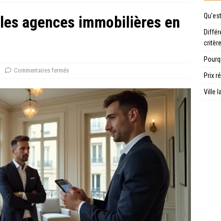
Qu’es
 les agences immobilières en
Différ
critèr
Pourqu
Commentaires fermés
Prix r
Ville 