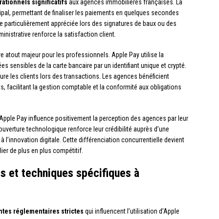
ationnels significatifs
aux agences immobilières françaises. La
cipal, permettant de finaliser les paiements en quelques secondes
ère particulièrement appréciée lors des signatures de baux ou des
istrative renforce la satisfaction client.
e atout majeur pour les professionnels. Apple Pay utilise la
s sensibles de la carte bancaire par un identifiant unique et crypté.
sure les clients lors des transactions. Les agences bénéficient
, facilitant la gestion comptable et la conformité aux obligations
’Apple Pay influence positivement la perception des agences par leur
ouverture technologique renforce leur crédibilité auprès d’une
à l’innovation digitale. Cette différenciation concurrentielle devient
er de plus en plus compétitif.
s et techniques spécifiques à
ntes réglementaires strictes
qui influencent l’utilisation d’Apple