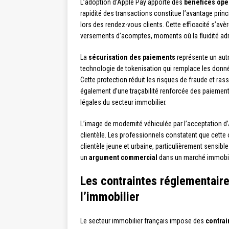
L’adoption d’Apple Pay apporte des
bénéfices opér
rapidité des transactions constitue l’avantage prin
lors des rendez-vous clients. Cette efficacité s’av
versements d’acomptes, moments où la fluidité admin
La
sécurisation des paiements
représente un autr
technologie de tokenisation qui remplace les donnée
Cette protection réduit les risques de fraude et ras
également d’une traçabilité renforcée des paiements
légales du secteur immobilier.
L’image de modernité véhiculée par l’acceptation d
clientèle. Les professionnels constatent que cette 
clientèle jeune et urbaine, particulièrement sensible 
un
argument commercial
dans un marché immobili
Les contraintes réglementaire
l’immobilier
Le secteur immobilier français impose des
contrai