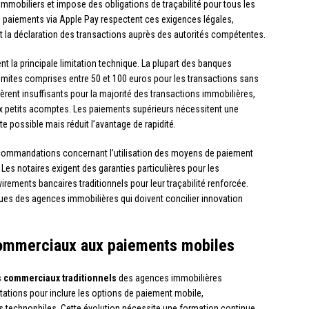
 immobiliers et impose des obligations de traçabilité pour tous les
s paiements via Apple Pay respectent ces exigences légales,
et la déclaration des transactions auprès des autorités compétentes.
nt la principale limitation technique. La plupart des banques
limites comprises entre 50 et 100 euros pour les transactions sans
rent insuffisants pour la majorité des transactions immobilières,
aux petits acomptes. Les paiements supérieurs nécessitent une
te possible mais réduit l’avantage de rapidité.
ommandations concernant l’utilisation des moyens de paiement
Les notaires exigent des garanties particulières pour les
irements bancaires traditionnels pour leur traçabilité renforcée.
ques des agences immobilières qui doivent concilier innovation
commerciaux aux paiements mobiles
 commerciaux traditionnels
des agences immobilières
tations pour inclure les options de paiement mobile,
ts technophiles. Cette évolution nécessite une formation continue