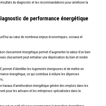
s résultats du diagnostic et les recommandations pour améliorer la
 diagnostic de performance énergétique
ourd’hui au cœur de nombreux enjeux économiques, sociaux et
n bon classement énergétique permet d’augmenter la valeur d’un bien
uvais classement peut entraîner une dépréciation du bien et rendre
DPE permet d’identifier les logements énergivores et de mettre en
rmance énergétique, ce qui contribue à réduire les dépenses
es,
n de travaux d’amélioration énergétique génère des emplois dans les
ent pour les artisans et les entreprises spécialisées dans la
ique est un outil clé pour accompagner la transition énergétique,