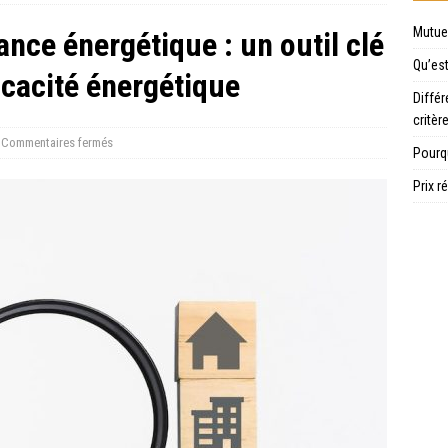
Mutuel
nce énergétique : un outil clé
Qu’es
icacité énergétique
Différ
critèr
Commentaires fermés
Pourqu
Prix r