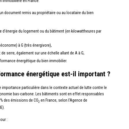
on immobilière en France.
n document remis au propriétaire ou au locataire du bien
 d’énergie du logement ou du bâtiment (en kilowattheures par
 économe) à G (très énergivore),
de serre, également sur une échelle allant de A à G,
ormance énergétique du bien immobilier.
formance énergétique est-il important ?
importance particulière dans le contexte actuel de lutte contre le
conomie bas-carbone. Les bâtiments sont en effet responsables
 % des émissions de CO
en France, selon l’Agence de
2
E).
our :