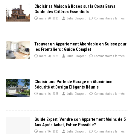
Choisir sa Maison à Roses sur la Costa Brava :
Guide des Critères Essentiels
mars 20, 2025
Julia Chapont
Commentaires fermés
Trouver un Appartement Abordable en Suisse pour
les Frontaliers : Guide Complet
mars 20, 2025
Julia Chapont
Commentaires fermés
Choisir une Porte de Garage en Aluminium:
Sécurité et Design Élégants Réunis
mars 16, 2025
Julia Chapont
Commentaires fermés
Guide Expert: Vendre son Appartement Moins de 5
Ans Après Achat, Est-ce Possible?
mars 16, 2025
Julia Chapont
Commentaires fermés